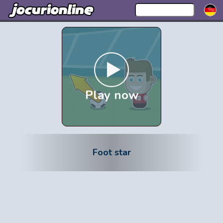
Play now
Foot star