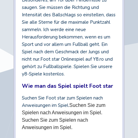
Besonderes, am Tor über Hindernisse zu
saugen. Sie müssen die Richtung und
Intensität des Ballschlags so einstellen, dass
Sie alle Sterne für die maximale Punktzahl
sammeln. Ich werde eine neue
Herausforderung bekommen, wenn es um
Sport und vor allem um Fußball geht. Ein
Spiel nach dem Geschmack der Jungs und
nicht nur.Foot star Onlinespiel auf Y8.ro und
gehört zu Fußballspiele. Spielen Sie unsere
y8-Spiele kostenlos.
Wie man das Spiel spielt Foot star
Suchen Sie Foot star zum Spielen nach
Anweisungen im Spiel.
Suchen Sie zum 
Spielen nach Anweisungen im Spiel.
Suchen Sie zum Spielen nach 
Anweisungen im Spiel.