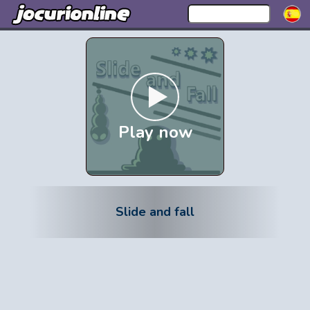
Play now
Slide and fall