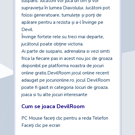
suspans. Jucătorii vor juca un om și vor
supraviețui în lumea Diavolului. Jucătorii pot
folosi generatoare, turnulețe și porți de
apărare pentru a rezista și a-l învinge pe
Devil.
Învinge fortele rele su treci mai departe,
jucătorul poate obține victoria.
Ai parte de suspans, adrenalina si vezi simti
frica la fiecare pas in acest nou joc de groaza
disponibil pe platforma noastra de jocuri
online gratis.DevilRoom jocul online recent
adaugat pe jocurionline.ro. jocul DevilRoom
poate fi gasit in categoria Jocuri de groaza.
joaca si tu alte jocuri interesante
Cum se joaca DevilRoom
PC Mouse faceți clic pentru a reda Telefon
Faceți clic pe ecran