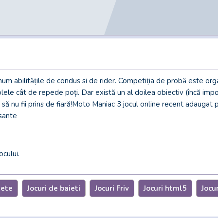
 abilitățile de condus si de rider. Competiția de probă este organi
lele cât de repede poți. Dar există un al doilea obiectiv (încă impo
ă nu fii prins de fiară!Moto Maniac 3 jocul online recent adaugat pe
esante
ocului.
lete
Jocuri de baieti
Jocuri Friv
Jocuri html5
Jocu