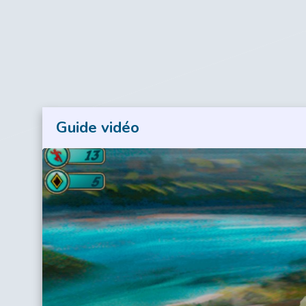
Guide vidéo