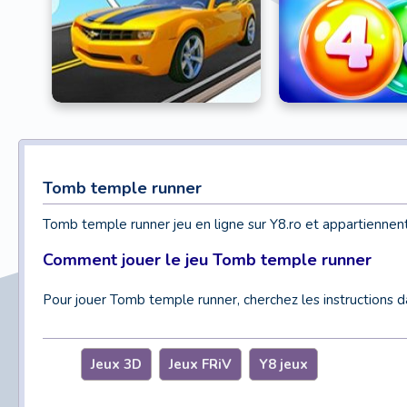
Tomb temple runner
Tomb temple runner jeu en ligne sur Y8.ro et appartiennent
Comment jouer le jeu Tomb temple runner
Pour jouer Tomb temple runner, cherchez les instructions da
Jeux 3D
Jeux FRiV
Y8 jeux