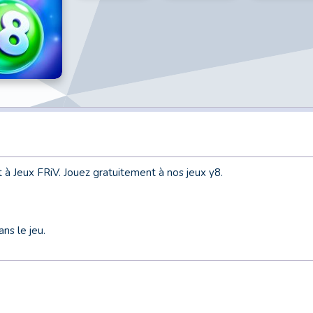
 à Jeux FRiV. Jouez gratuitement à nos jeux y8.
ns le jeu.