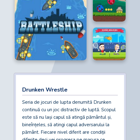
Drunken Wrestle
Seria de jocuri de lupta denumită Drunken
continuă cu un joc distractiv de luptă. Scopul
este să nu lași capul să atingă pământul și,
bineînțeles, să atingi capul adversarului la
pământ. Fiecare nivel diferit are condiții
diferite deci vei progresa pe masura ce