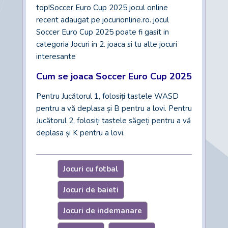
top!Soccer Euro Cup 2025 jocul online
recent adaugat pe jocurionline.ro. jocul
Soccer Euro Cup 2025 poate fi gasit in
categoria Jocuri in 2. joaca si tu alte jocuri
interesante
Cum se joaca Soccer Euro Cup 2025
Pentru Jucătorul 1, folosiți tastele WASD
pentru a vă deplasa și B pentru a lovi. Pentru
Jucătorul 2, folosiți tastele săgeți pentru a vă
deplasa și K pentru a lovi.
Jocuri cu fotbal
Jocuri de baieti
Jocuri de indemanare