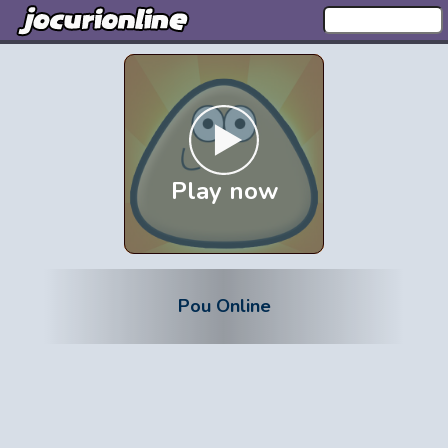
Play now
Pou Online