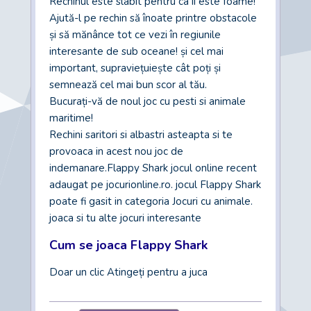
Rechinul este slabit pentru ca ii este foame!
Ajută-l pe rechin să înoate printre obstacole
și să mănânce tot ce vezi în regiunile
interesante de sub oceane! și cel mai
important, supraviețuiește cât poți și
semnează cel mai bun scor al tău.
Bucurați-vă de noul joc cu pesti si animale
maritime!
Rechini saritori si albastri asteapta si te
provoaca in acest nou joc de
indemanare.Flappy Shark jocul online recent
adaugat pe jocurionline.ro. jocul Flappy Shark
poate fi gasit in categoria Jocuri cu animale.
joaca si tu alte jocuri interesante
Cum se joaca Flappy Shark
Doar un clic Atingeți pentru a juca