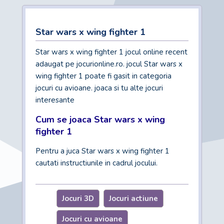
Star wars x wing fighter 1
Star wars x wing fighter 1 jocul online recent
adaugat pe jocurionline.ro. jocul Star wars x
wing fighter 1 poate fi gasit in categoria
jocuri cu avioane. joaca si tu alte jocuri
interesante
Cum se joaca Star wars x wing
fighter 1
Pentru a juca Star wars x wing fighter 1
cautati instructiunile in cadrul jocului.
Jocuri 3D
Jocuri actiune
Jocuri cu avioane