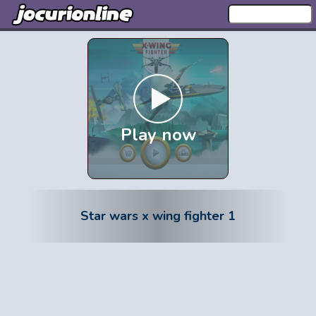
Play now
Star wars x wing fighter 1