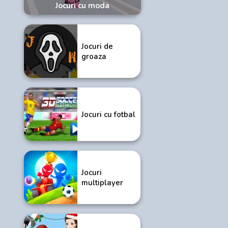
Jocuri cu moda
Jocuri de
groaza
Jocuri cu fotbal
Jocuri
multiplayer