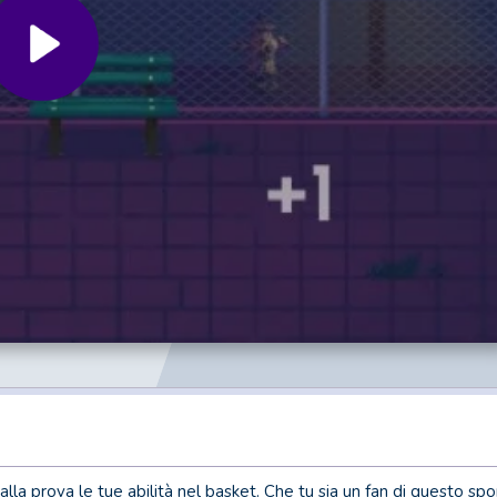
a prova le tue abilità nel basket. Che tu sia un fan di questo spor