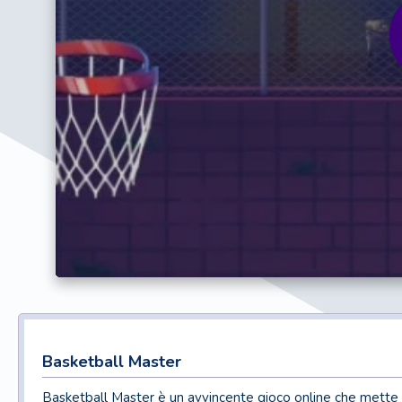
Basketball Master
Basketball Master è un avvincente gioco online che mette all