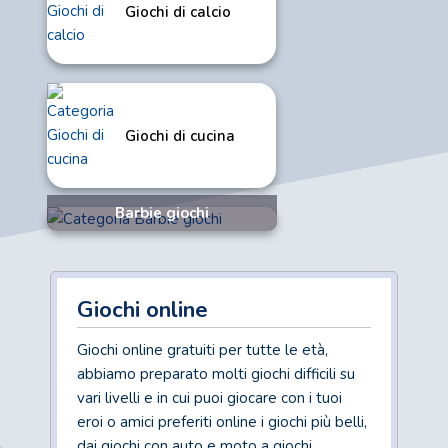
Giochi di calcio
Giochi di cucina
Barbie giochi
Giochi online
Giochi online gratuiti per tutte le età,
abbiamo preparato molti giochi difficili su
vari livelli e in cui puoi giocare con i tuoi
eroi o amici preferiti online i giochi più belli,
dai giochi con auto e moto a giochi