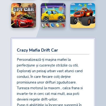
Crazy Mafia Drift Car
Personalizează-ți mașina mafiei la
perfecțiune și cucerește străzile cu stil.
Explorați un peisaj urban vast atunci cand
conduci, în care fiecare colț deține
promisiunea unor drifturi zguduitoare.
Tureaza motorul la maxom , calca frana si
invarte-te in cerc cat mai mult, asa poti
devieni regele drift-urilor.
Pune-ți abilitățile la încercare supremă în