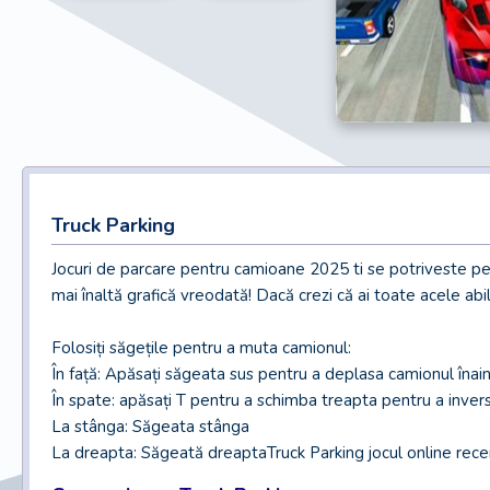
Truck Parking
Jocuri de parcare pentru camioane 2025 ti se potriveste p
mai înaltă grafică vreodată! Dacă crezi că ai toate acele abil
Folosiți săgețile pentru a muta camionul:
În față: Apăsați săgeata sus pentru a deplasa camionul înai
În spate: apăsați T pentru a schimba treapta pentru a inver
La stânga: Săgeata stânga
La dreapta: Săgeată dreaptaTruck Parking jocul online recent 