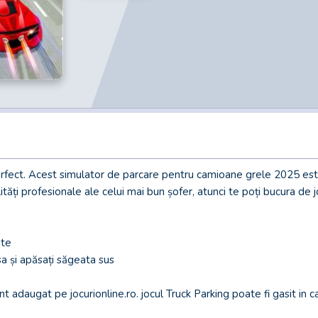
erfect. Acest simulator de parcare pentru camioane grele 2025 est
ități profesionale ale celui mai bun șofer, atunci te poți bucura de 
nte
sa și apăsați săgeata sus
adaugat pe jocurionline.ro. jocul Truck Parking poate fi gasit in cat